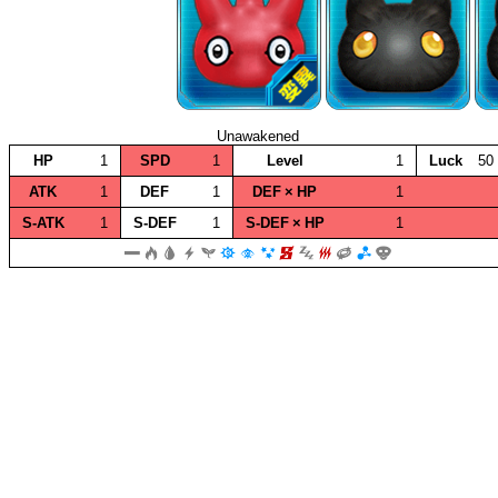
Unawakened
HP
1
SPD
1
Level
1
Luck
50
ATK
1
DEF
1
DEF × HP
1
S‑ATK
1
S‑DEF
1
S‑DEF × HP
1